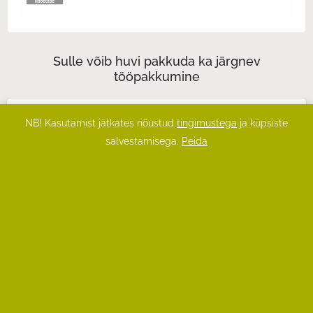
Sulle võib huvi pakkuda ka järgnev
tööpakkumine
KOKK Asenduskoht Klaabumaa Lasteaia Daily
NB! Kasutamist jätkates nõustud
tingimustega
ja küpsiste
toitlustusse! (07.09.2026 kuni 06.11.2026)
salvestamisega.
Peida
ABIKOKK Hugo Treffneri Gümnaasiumi Daily toitlustusse!
ABIKOKK Tartu Herbert Masingu Kooli Daily toitlustusse!