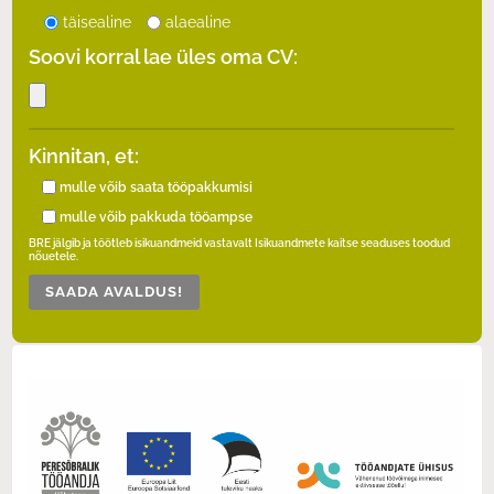
täisealine
alaealine
Soovi korral lae üles oma CV:
Kinnitan, et:
mulle võib saata tööpakkumisi
mulle võib pakkuda tööampse
BRE jälgib ja töötleb isikuandmeid vastavalt Isikuandmete kaitse seaduses toodud
nõuetele.