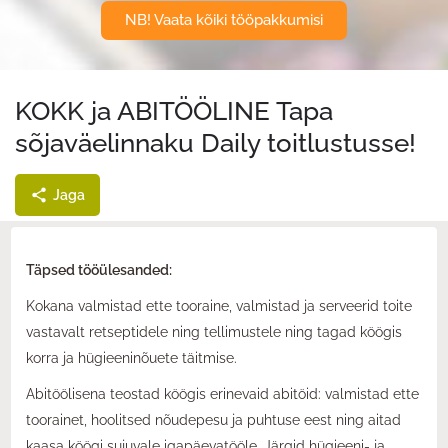
NB! Vaata kõiki tööpakkumisi
KOKK ja ABITÖÖLINE Tapa
sõjaväelinnaku Daily toitlustusse!
Jaga
Täpsed tööülesanded:
Kokana valmistad ette tooraine, valmistad ja serveerid toite
vastavalt retseptidele ning tellimustele ning tagad köögis
korra ja hügieeninõuete täitmise.
Abitöölisena teostad köögis erinevaid abitöid: valmistad ette
toorainet, hoolitsed nõudepesu ja puhtuse eest ning aitad
kaasa köögi sujuvale igapäevatööle. Järgid hügieeni- ja