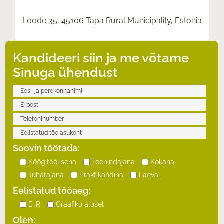
Loode 35, 45106 Tapa Rural Municipality, Estonia
Kandideeri siin ja me võtame
Sinuga ühendust
Soovin töötada:
Köögitöölisena
Teenindajana
Kokana
Juhatajana
Praktikandina
Laeval
Eelistatud tööaeg:
E-R
Graafiku alusel
Olen: