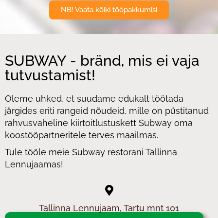
NB! Vaata kõiki tööpakkumisi
SUBWAY - bränd, mis ei vaja
tutvustamist!
Oleme uhked, et suudame edukalt töötada
järgides eriti rangeid nõudeid, mille on püstitanud
rahvusvaheline kiirtoitlustuskett Subway oma
koostööpartneritele terves maailmas.
Tule tööle meie Subway restorani Tallinna
Lennujaamas!
Tallinna Lennujaam, Tartu mnt 101