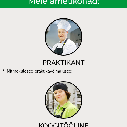
Meie ametikohad:
PRAKTIKANT
Mitmekülgsed praktikavõimalused:
KÖÖGITÖÖLINE