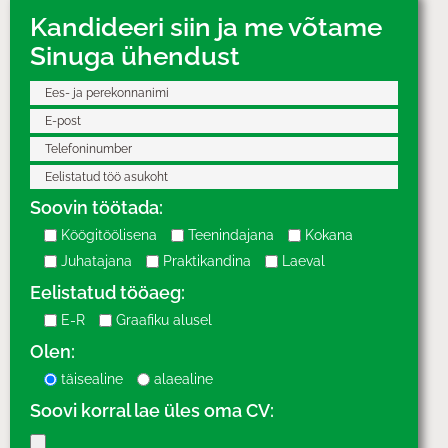
Kandideeri siin ja me võtame
Sinuga ühendust
Soovin töötada:
Köögitöölisena
Teenindajana
Kokana
Juhatajana
Praktikandina
Laeval
Eelistatud tööaeg:
E-R
Graafiku alusel
Olen:
täisealine
alaealine
Soovi korral lae üles oma CV: