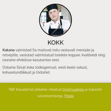
KOKK
Kokana
valmistad Sa maitsvat toitu vastavalt menüüle ja
retseptile, vastutad valmistatud toodete koguse, kvaliteedi ning
tooraine efektiivse kasutamise eest.
Ootame Sinult koka töökogemust, eesti keele oskust,
kohusetundlikkust ja töötahet.
NB! Kasutamist jätkates nõustud
tingimustega
ja küpsiste
salvestamisega.
Peida