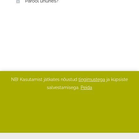
Parool ununes?
NB! Kasutamist jätkates nõustud
tingimustega
ja küpsiste
salvestamisega.
Peida