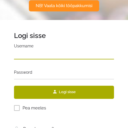
NB! Vaata kõiki tööpakkumisi
Logi sisse
Username
Password
Logi sisse
Pea meeles